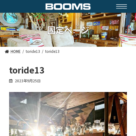
コ
ナ
ン
ビ
テ
ゲ
ン
ー
ツ
シ
固定ページ
へ
ョ
ス
ン
キ
に
ッ
移
HOME
toride13
toride13
プ
動
toride13
2023年9月25日