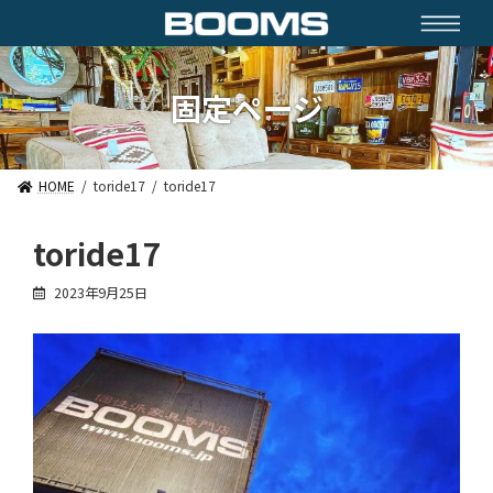
コ
ナ
ン
ビ
テ
ゲ
ン
ー
ツ
シ
固定ページ
へ
ョ
ス
ン
キ
に
ッ
移
HOME
toride17
toride17
プ
動
toride17
2023年9月25日