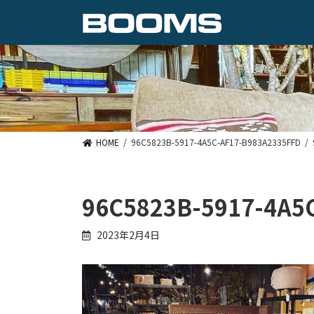
コ
ナ
ン
ビ
テ
ゲ
ン
ー
ツ
シ
へ
ョ
ス
ン
キ
に
ッ
移
プ
動
HOME
96C5823B-5917-4A5C-AF17-B983A2335FFD
96C5823B-5917-4A5
2023年2月4日