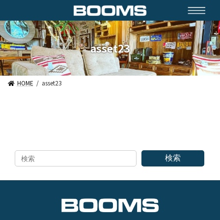
コ
ナ
ン
ビ
テ
ゲ
ン
ー
ツ
シ
asset23
へ
ョ
ス
ン
キ
に
ッ
移
HOME
asset23
プ
動
検索