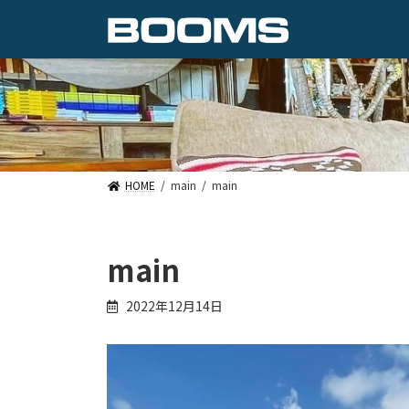
コ
ナ
ン
ビ
テ
ゲ
ン
ー
ツ
シ
へ
ョ
ス
ン
キ
に
ッ
移
プ
動
HOME
main
main
main
2022年12月14日