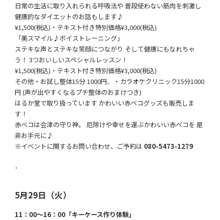
日常の生活に取り入れられる呼吸法や 普段使わない筋肉を刺激し
健康的なダイエットのお話もします♪
¥1,500(税込)・テキスト付き特別価格¥3,000(税込)
「美スマイル♪ボイストレーニング」
ステキな声とステキな笑顔につながり そして健康にもなれちゃ
う！ 3つおいしいスペシャルレッスン！
¥1,500(税込)・テキスト付き特別価格¥3,000(税込)
その他・お試し整体15分 1000円、・カラオケクリニック15分1000
円 (声が出やすくなるプチ整体のおまけつき)
はるか堂で取り扱っています かわいい赤ベコグッズも販売しま
す！
赤ベコは会津の守り神。 厄除けや幸せを運ぶかわいい赤ベコを 是
非お手元に♪
※イベントに関するお問い合わせ、ご予約は
080-5473-1279
･
5月29日（火）
アクセス
LINEで気軽にお問合わせ
11：00～16：00「キーケース作り体験」