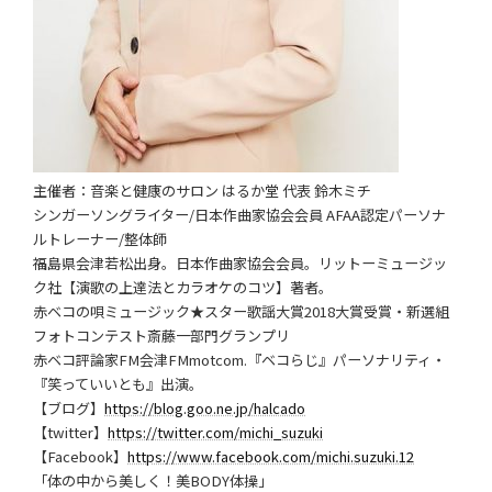
主催者：音楽と健康のサロン はるか堂 代表 鈴木ミチ
シンガーソングライター/日本作曲家協会会員 AFAA認定パーソナ
ルトレーナー/整体師
福島県会津若松出身。日本作曲家協会会員。リットーミュージッ
ク社【演歌の上達法とカラオケのコツ】著者。
赤ベコの唄ミュージック★スター歌謡大賞2018大賞受賞・新選組
フォトコンテスト斎藤一部門グランプリ
赤ベコ評論家FM会津FMmotcom.『ベコらじ』パーソナリティ・
『笑っていいとも』出演。
【ブログ】
https://blog.goo.ne.jp/halcado
【twitter】
https://twitter.com/michi_suzuki
【Facebook】
https://www.facebook.com/michi.suzuki.12
「体の中から美しく！美BODY体操」