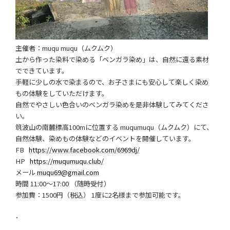
主催者：muqu muqu（ムクムク）
土から作った染料で染める「ベンガラ染め」は、自然に還る素材
でできています。
手軽に少しの水で染まるので、お子さまにも安心して楽しく染め
もの体験をしていただけます。
自然でやさしい色合いのベンガラ染めを是非体験してみてくださ
い。
筑波山の南麓標高100mに位置する muqumuqu（ムクムク）にて、
自然体験、染めもの体験などのイベントを開催しています。
FB
https://www.facebook.com/6969dj/
HP
https://muqumuqu.club/
メール
muqu69@gmail.com
時間 11:00〜17:00 （随時受付）
参加費：1500円（税込） 1度に2名様まで参加可能です。
･