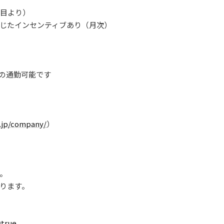
年目より）
じたインセンティブあり（月次）
での通勤可能です
.jp/company/
）
）
い。
ります。
=true