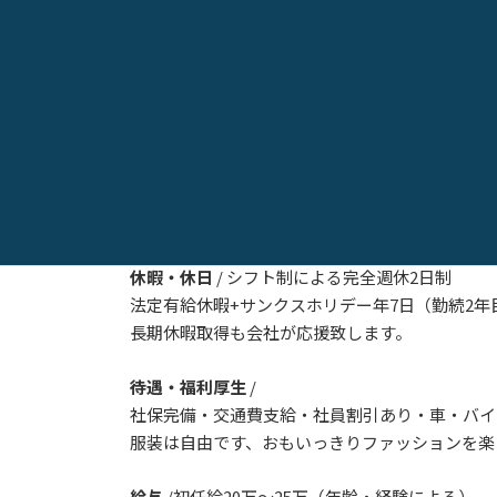
応募条件
/ 要普通免許・パソコンで文字入力が
日本語で日常会話が出来れば国籍も問いません・
必須条件
/ 素直な方、嘘をつかない方
勤務時間
/ 9:30～18:30 または 11:00～19:30
※作業内容によって早出出勤もあり
※勤務日は個人の要望を重視したシフト制となり
休暇・休日
/ シフト制による完全週休2日制
法定有給休暇+サンクスホリデー年7日（勤続2年
長期休暇取得も会社が応援致します。
待遇・福利厚生
/
社保完備・交通費支給・社員割引あり・車・バイ
服装は自由です、おもいっきりファッションを楽
給与
/初任給20万～25万（年齢・経験による）