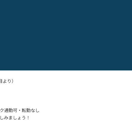
できる人・未経験者優遇
高校卒業またはそれに応じた学歴を有する方
ます
目より）
ク通勤可・転勤なし
しみましょう！