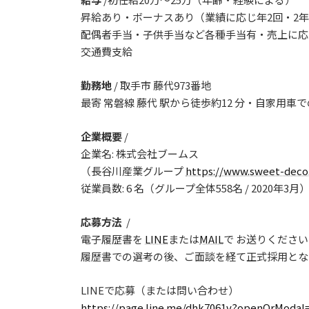
昇給あり・ボーナスあり（業績に応じ年2回・2
配偶者手当・子供手当など各種手当有・売上に応
交通費支給
勤務地
/ 取手市 藤代973番地
最寄 常磐線 藤代 駅から徒歩約12 分・自家用車
企業概要
/
企業名: 株式会社ブームス
（長谷川産業グループ
https://www.sweet-deco
従業員数: 6 名（グループ全体558名 / 2020年3月
応募方法
/
電子履歴書を
LINE
または
MAIL
で お送りくださ
履歴書での選考の後、ご面談を経て正式採用とな
LINEで応募（または問い合わせ）
https://page.line.me/dhk7061v?openQrModal