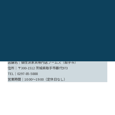
知識と経験豊富なスタッフが、間取りのレイアウトをアドバイス
させていただきますので、一人暮らしの家具選びにお悩みの方
は、是非お気軽にお問い合わせください。
〈BOOMS ONLINE STORE〉
TEL｜0297-85-5888
電話受付時間｜11:00〜18:00（定休日なし）
URL：
https://booms.co.jp
〈ACCESS アクセス〉
店舗名｜個性派家具専門店ブームス（取手市）
住所｜〒300-1512 茨城県取手市藤代973
TEL｜0297-85-5888
営業時間｜10:00〜19:00（定休日なし）